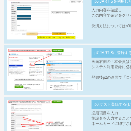
p6.JARTISを利用し
入力内容を確認し
この内容で確定をクリ
決済方法についてはp9
p7.JARTISに登録す
画面右側の「本会員は
システム利用登録に必
登録後p2の画面で「
p8.ゲスト登録する(1/
必須項目を入力
施設名を入力すること
ネームカードに印字さ